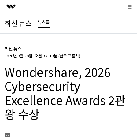
주요 제품
최신 뉴스
뉴스룸
AIGC 크리에이티비티
비즈니스
유틸리티
최신 뉴스
개요
회사 소개
2026년 3월 30일, 오전 3시 13분 (한국 표준시)
솔루션
Wondershare, 2026
뉴스룸
Cybersecurity
플랜 및 가격
Excellence Awards 2관
도움말 센터
왕 수상
Search