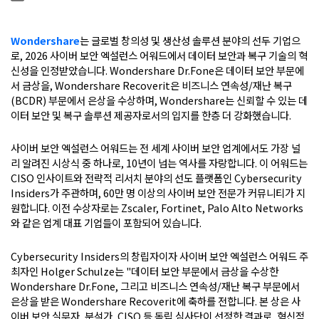
Wondershare
는 글로벌 창의성 및 생산성 솔루션 분야의 선두 기업으
로, 2026 사이버 보안 엑설런스 어워드에서 데이터 보안과 복구 기술의 혁
신성을 인정받았습니다. Wondershare Dr.Fone은 데이터 보안 부문에
서 금상을, Wondershare Recoverit은 비즈니스 연속성/재난 복구
(BCDR) 부문에서 은상을 수상하며, Wondershare는 신뢰할 수 있는 데
이터 보안 및 복구 솔루션 제공자로서의 입지를 한층 더 강화했습니다.
사이버 보안 엑설런스 어워드는 전 세계 사이버 보안 업계에서도 가장 널
리 알려진 시상식 중 하나로, 10년이 넘는 역사를 자랑합니다. 이 어워드는
CISO 인사이트와 전략적 리서치 분야의 선도 플랫폼인 Cybersecurity
Insiders가 주관하며, 60만 명 이상의 사이버 보안 전문가 커뮤니티가 지
원합니다. 이전 수상자로는 Zscaler, Fortinet, Palo Alto Networks
와 같은 업계 대표 기업들이 포함되어 있습니다.
Cybersecurity Insiders의 창립자이자 사이버 보안 엑설런스 어워드 주
최자인 Holger Schulze는 "데이터 보안 부문에서 금상을 수상한
Wondershare Dr.Fone, 그리고 비즈니스 연속성/재난 복구 부문에서
은상을 받은 Wondershare Recoverit에 축하를 전합니다. 본 상은 사
이버 보안 실무자, 분석가, CISO 등 독립 심사단이 선정한 결과로, 혁신적