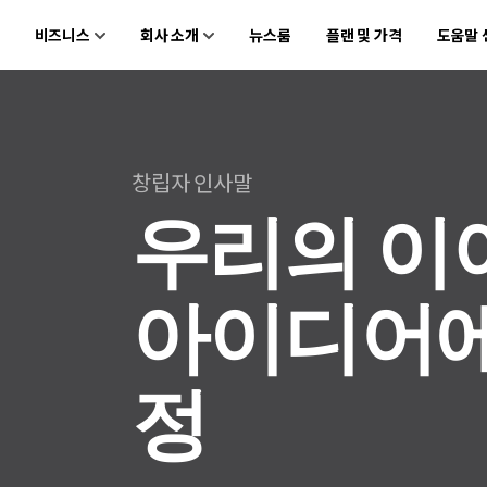
비즈니스
회사 소개
뉴스룸
플랜 및 가격
도움말 
회사 소개
원더쉐어의 스토리
어그램 제품
마인드맵 및 다이어그램
PDF 제품
동영상 크리에이티
세
채용 정보
창립자 인사말
nt
EdrawMind
PDFelement
Filmora
살
PDF 제작 및 편집
우리의
이
문의하기
EdrawMax
UniConverter
도큐먼트 클라우드
클라우드 기반 파일 관리
DemoCreator
PDFelement Online
아이디어
무료 온라인 PDF 도구
HiPDF
무료 올인원 온라인 PDF 도구
정
모든 제품 알아보기