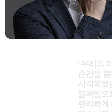
"
우
리
의
순
간
을
함
시
작
되
었
불
러
일
으
편
리
하
게