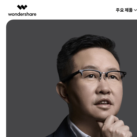
주요 제품
AIGC 크리에이티비티
개요
솔루션
동영상 크리에이티비티
마인드맵 및 다이
PDF 솔루션
엔터프라이즈
Filmora
EdrawMax
PDFeleme
교육
쉽고 재미있는 영상 편집
순서도 프로그램
파트너
UniConverter
EdrawMind
올인원 미디어 툴박스
마인드맵 프로그램
제휴
DemoCreator
강력한 화면 녹화
Media.io
AI 동영상, 이미지, 음악 생성기