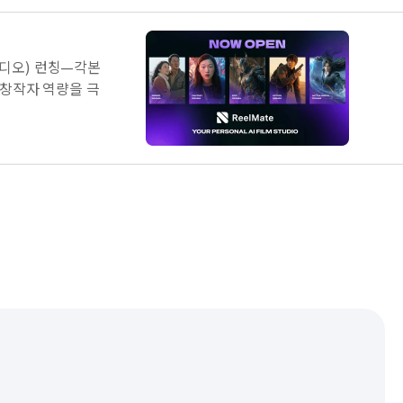
스튜디오) 런칭—각본
창작자 역량을 극