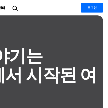
센터
로그인
유틸리티
비티
부 정보
유틸리티
유틸리티 제품
펴보기
Dr.Fone
Recoverit
데이터 복구
야기는
Recoverit
Repairit
손상된 동영상, 사진 등 복구
Dr.Fone
에서 시작된
여
모바일 기기 관리
FamiSafe
자녀 보호 앱