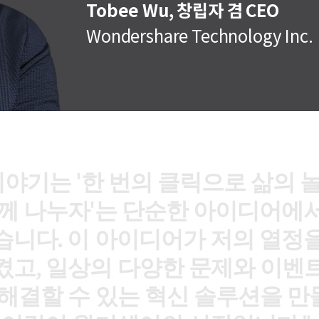
Tobee Wu, 창립자 겸 CEO
Wondershare Technology Inc.
이
야
기
는
'
한
번
의
클
릭
으
로
삶
의
께
나
누
자
'
는
단
순
한
아
이
디
어
에
습
니
다
.
이
아
이
디
어
가
저
의
열
정
켰
고
,
일
상
의
다
양
한
문
제
와
이
벤
해
결
할
수
있
는
혁
신
솔
루
션
을
만